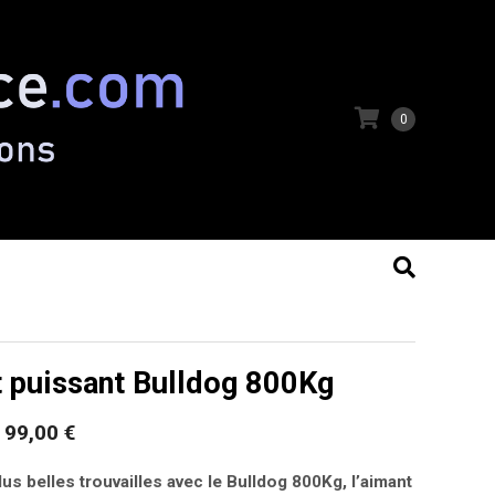
0
 puissant Bulldog 800Kg
99,00
€
Le
Le
prix
prix
lus belles trouvailles avec le Bulldog 800Kg, l’aimant
initial
actuel