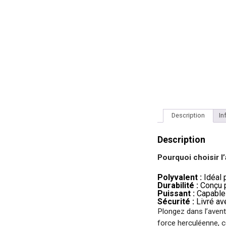
Description
In
Description
Pourquoi choisir l
Polyvalent :
Idéal 
Durabilité :
Conçu p
Puissant :
Capable 
Sécurité :
Livré ave
Plongez dans l’avent
force herculéenne, c