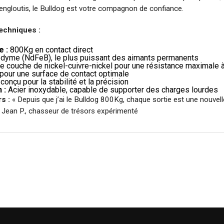
 engloutis, le Bulldog est votre compagnon de confiance.
echniques :
 :
800Kg en contact direct
yme (NdFeB), le plus puissant des aimants permanents
le couche de nickel-cuivre-nickel pour une résistance maximale à
our une surface de contact optimale
onçu pour la stabilité et la précision
 :
Acier inoxydable, capable de supporter des charges lourdes
s :
« Depuis que j’ai le Bulldog 800Kg, chaque sortie est une nouvell
 Jean P., chasseur de trésors expérimenté