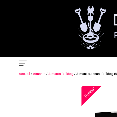
Accueil
/
Aimants
/
Aimants Bulldog
/ Aimant puissant Bulldog 
Promo !