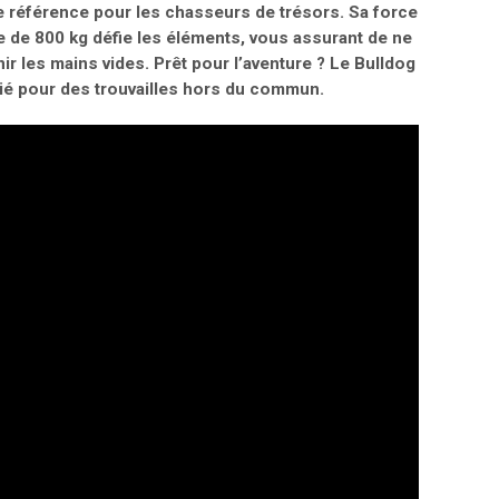
référence pour les chasseurs de trésors. Sa force
était :
est :
 de 800 kg défie les éléments, vous assurant de ne
149,00 €.
99,00 €.
ir les mains vides. Prêt pour l’aventure ? Le Bulldog
llié pour des trouvailles hors du commun.