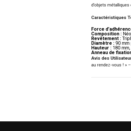
d’objets métalliques
Caractéristiques T
Force d’adhérence
Composition :
Néod
Revêtement :
Trip
Diamètre :
90 mm p
Hauteur :
180 mm, c
Anneau de fixation
Avis des Utilisateur
au rendez-vous ! » –