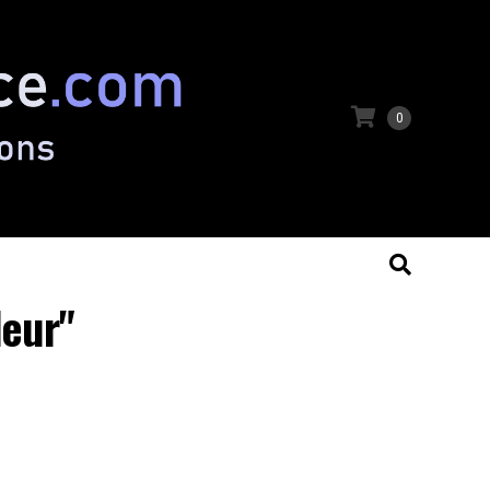
0
deur"